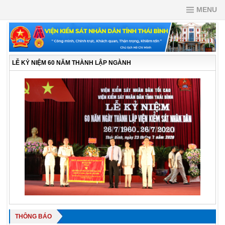
MENU
LỄ KỶ NIỆM 60 NĂM THÀNH LẬP NGÀNH
THÔNG BÁO