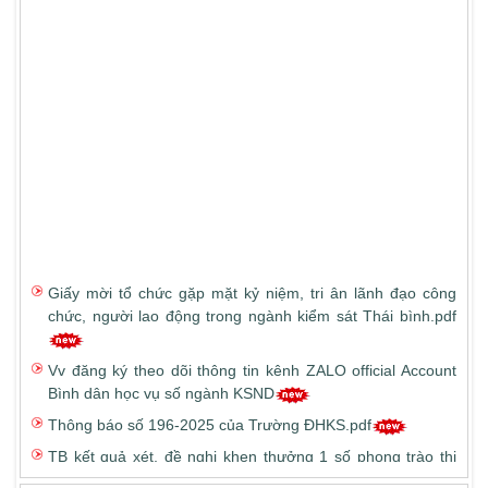
Giấy mời tổ chức gặp mặt kỷ niệm, tri ân lãnh đạo công
chức, người lao động trong ngành kiểm sát Thái bình.pdf
Vv đăng ký theo dõi thông tin kênh ZALO official Account
Bình dân học vụ số ngành KSND
Thông báo số 196-2025 của Trường ĐHKS.pdf
TB kết quả xét, đề nghị khen thưởng 1 số phong trào thi
đua theo chuyên đề và xét tặng Kỷ niệm chương Vì sự