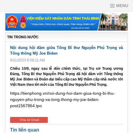
MENU
TIN TRONG NƯỚC
Nội dung hội đàm giữa Tổng Bí thư Nguyễn Phú Trọng và
Tổng thống Mỹ Joe Biden
9/11/2023 6:58:11 AM
Chiều 10/9, ngay sau lễ đón chính thức, tại Trụ sở Trung ương
Đảng, Tổng Bí thư Nguyễn Phú Trọng đã hội đàm với Tổng thống
Mỹ Joe Biden và Đoàn đại biểu cấp cao Mỹ thăm cấp nhà nước tới
Việt Nam theo lời mời của Tổng Bí thư Nguyễn Phú Trọng.
https://tienphong.vn/noi-dung-hoi-dam-giua-tong-bi-thu-
nguyen-phu-trong-va-tong-thong-my-joe-biden-
post1567864.tpo
Chia sẻ Gmail
Tin liên quan