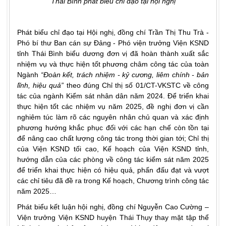
Thái Bình
phát biểu chỉ đạo tại hội nghị
Phát biểu chỉ đạo tại Hội nghị, đồng chí Trần Thị Thu Trà -
Phó bí thư Ban cán sự Đảng - Phó viện trưởng Viện KSND
tỉnh Thái Bình biểu dương đơn vị đã hoàn thành xuất sắc
nhiệm vụ và thực hiện tốt phương châm công tác của toàn
Ngành
“Đoàn kết, trách nhiệm - kỷ cương, liêm chính - bản
lĩnh, hiệu quả”
theo đúng Chỉ thị số 01/CT-VKSTC về công
tác của ngành Kiểm sát nhân dân năm 2024. Để triển khai
thực hiện tốt các nhiệm vụ năm 2025, đề nghị đơn vị cần
nghiêm túc làm rõ các nguyên nhân chủ quan và xác định
phương hướng khắc phục đối với các hạn chế còn tồn tại
để nâng cao chất lượng công tác trong thời gian tới; Chỉ thị
của Viện KSND tối cao, Kế hoạch của Viện KSND tỉnh,
hướng dẫn của các phòng về công tác kiểm sát năm 2025
để triển khai thực hiện có hiệu quả, phấn đấu đạt và vượt
các chỉ tiêu đã đề ra trong Kế hoạch, Chương trình công tác
năm 2025…
Phát biểu kết luận hội nghị, đồng chí Nguyễn Cao Cường –
Viện trưởng Viện KSND huyện Thái Thụy thay mặt tập thể