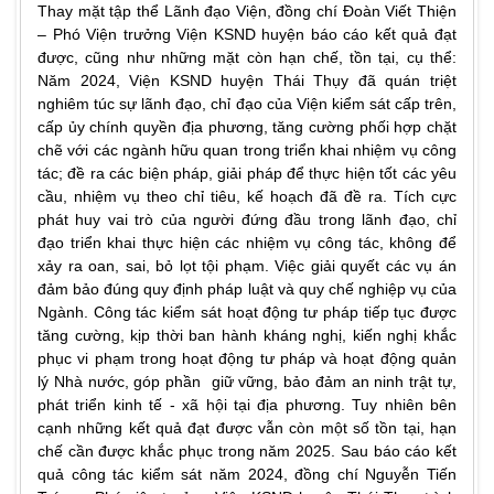
Thay mặt tập thể Lãnh đạo Viện, đồng chí Đoàn Viết Thiện
– Phó Viện trưởng Viện KSND huyện báo cáo kết quả đạt
được, cũng như những mặt còn hạn chế, tồn tại, cụ thể:
Năm 2024, Viện KSND huyện Thái Thụy đã quán triệt
nghiêm túc sự lãnh đạo, chỉ đạo của Viện kiểm sát cấp trên,
cấp ủy chính quyền địa phương, tăng cường phối hợp chặt
chẽ với các ngành hữu quan trong triển khai nhiệm vụ công
tác; đề ra các biện pháp, giải pháp để thực hiện tốt các yêu
cầu, nhiệm vụ theo chỉ tiêu, kế hoạch đã đề ra. Tích cực
phát huy vai trò của người đứng đầu trong lãnh đạo, chỉ
đạo triển khai thực hiện các nhiệm vụ công tác, không để
xảy ra oan, sai, bỏ lọt tội phạm. Việc giải quyết các vụ án
đảm bảo đúng quy định pháp luật và quy chế nghiệp vụ của
Ngành. Công tác kiểm sát hoạt động tư pháp tiếp tục được
tăng cường, kịp thời ban hành kháng nghị, kiến nghị khắc
phục vi phạm trong hoạt động tư pháp và hoạt động quản
lý Nhà nước, góp phần giữ vững, bảo đảm an ninh trật tự,
phát triển kinh tế - xã hội tại địa phương. Tuy nhiên bên
cạnh những kết quả đạt được vẫn còn một số tồn tại, hạn
chế cần được khắc phục trong năm 2025. Sau báo cáo kết
quả công tác kiểm sát năm 2024, đồng chí Nguyễn Tiến