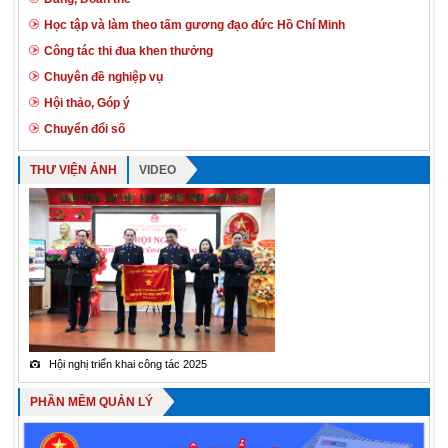
trên kênh VTV1.pdf
Học tập và làm theo tấm gương đạo đức Hồ Chí Minh
Vv tăng cường công tác tuyên truyền Kỷ niệm 65 năm
Công tác thi đua khen thưởng
ngày thành lập ngành KSND.pdf
Chuyên đề nghiệp vụ
TBRKN vv tổ chức phiên toà trực tuyến.....VKSND và TAND
Hội thảo, Góp ý
huyện Kiến Xương.pdf
Chuyển đổi số
THƯ VIỆN ẢNH
VIDEO
Hội nghị triển khai công tác 2025
Tỉnh Ủy viên
PHẦN MỀM QUẢN LÝ