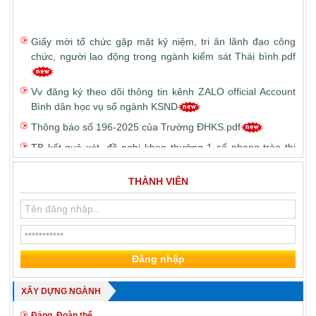
Giấy mời tổ chức gặp mặt kỷ niệm, tri ân lãnh đạo công
chức, người lao động trong ngành kiểm sát Thái bình.pdf
Vv đăng ký theo dõi thông tin kênh ZALO official Account
Bình dân học vụ số ngành KSND
Thông báo số 196-2025 của Trường ĐHKS.pdf
TB kết quả xét, đề nghị khen thưởng 1 số phong trào thi
đua theo chuyên đề và xét tặng Kỷ niệm chương Vì sự
nghiệp Kiểm sát năm 2025.pdf
THÀNH VIÊN
Vv hướng dẫn chính sách, chế độ đối với công chức, viên
chức, người lao động trong thực hiện sắp xếp tổ chức bộ
máy.pdf
Vv hướng dẫn công tác sơ tuyển vào trường ĐHKS Hà Nội
năm 2025.pdf
Triệu tập Hội nghị sơ kết công tác năm 2025 của ngành
KSTB.pdf
XÂY DỰNG NGÀNH
Vv thông báo xem chương trình Hồ sơ công tố - Kiểm sát
Đảng, Đoàn thể