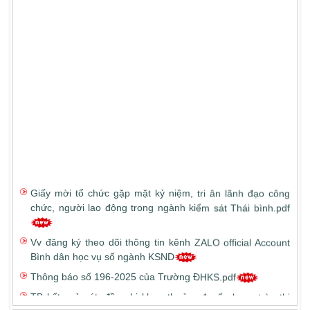
Giấy mời tổ chức gặp mặt kỷ niệm, tri ân lãnh đạo công
chức, người lao động trong ngành kiểm sát Thái bình.pdf
Vv đăng ký theo dõi thông tin kênh ZALO official Account
Bình dân học vụ số ngành KSND
Thông báo số 196-2025 của Trường ĐHKS.pdf
TB kết quả xét, đề nghị khen thưởng 1 số phong trào thi
đua theo chuyên đề và xét tặng Kỷ niệm chương Vì sự