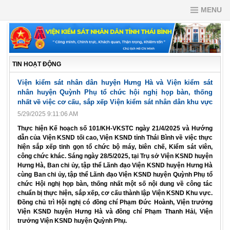
MENU
TIN HOẠT ĐỘNG
Viện kiểm sát nhân dân huyện Hưng Hà và Viện kiểm sát
nhân huyện Quỳnh Phụ tổ chức hội nghị họp bàn, thống
nhất về việc cơ cấu, sắp xếp Viện kiểm sát nhân dân khu vực
5/29/2025 9:11:06 AM
Thực hiện Kế hoạch số 101/KH-VKSTC ngày 21/4/2025 và Hướng
dẫn của Viện KSND tối cao, Viện KSND tỉnh Thái Bình về việc thực
hiện sắp xếp tinh gọn tổ chức bộ máy, biên chế, Kiểm sát viên,
công chức khác. Sáng ngày 28/5/2025, tại Trụ sở Viện KSND huyện
Hưng Hà, Ban chi ủy, tập thể Lãnh đạo Viện KSND huyện Hưng Hà
cùng Ban chi ủy, tập thể Lãnh đạo Viện KSND huyện Quỳnh Phụ tổ
chức Hội nghị họp bàn, thống nhất một số nội dung về công tác
chuẩn bị thực hiện, sắp xếp, cơ cấu thành lập Viện KSND Khu vực.
Đồng chủ trì Hội nghị có đồng chí Phạm Đức Hoành, Viện trưởng
Viện KSND huyện Hưng Hà và đồng chí Phạm Thanh Hải, Viện
trưởng Viện KSND huyện Quỳnh Phụ.