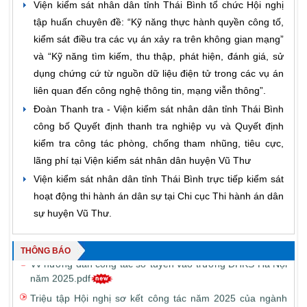
Viện kiểm sát nhân dân tỉnh Thái Bình tổ chức Hội nghị
tập huấn chuyên đề: “Kỹ năng thực hành quyền công tố,
kiểm sát điều tra các vụ án xảy ra trên không gian mạng”
Giấy mời tổ chức gặp mặt kỷ niệm, tri ân lãnh đạo công
và “Kỹ năng tìm kiếm, thu thập, phát hiện, đánh giá, sử
chức, người lao động trong ngành kiểm sát Thái bình.pdf
dụng chứng cứ từ nguồn dữ liệu điện tử trong các vụ án
liên quan đến công nghệ thông tin, mạng viễn thông”.
Vv đăng ký theo dõi thông tin kênh ZALO official Account
Đoàn Thanh tra - Viện kiểm sát nhân dân tỉnh Thái Bình
Bình dân học vụ số ngành KSND
công bố Quyết định thanh tra nghiệp vụ và Quyết định
Thông báo số 196-2025 của Trường ĐHKS.pdf
kiểm tra công tác phòng, chống tham nhũng, tiêu cực,
TB kết quả xét, đề nghị khen thưởng 1 số phong trào thi
lãng phí tại Viện kiểm sát nhân dân huyện Vũ Thư
đua theo chuyên đề và xét tặng Kỷ niệm chương Vì sự
Viện kiểm sát nhân dân tỉnh Thái Bình trực tiếp kiểm sát
nghiệp Kiểm sát năm 2025.pdf
hoạt động thi hành án dân sự tại Chi cục Thi hành án dân
Vv hướng dẫn chính sách, chế độ đối với công chức, viên
sự huyện Vũ Thư.
chức, người lao động trong thực hiện sắp xếp tổ chức bộ
máy.pdf
Vv hướng dẫn công tác sơ tuyển vào trường ĐHKS Hà Nội
THÔNG BÁO
năm 2025.pdf
Triệu tập Hội nghị sơ kết công tác năm 2025 của ngành
KSTB.pdf