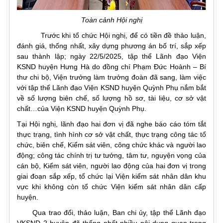
Toàn cảnh Hội nghị
Trước khi tổ chức Hội nghị, để có tiền đề thảo luận,
đánh giá, thống nhất, xây dựng phương án bố trí, sắp xếp
sau thành lập; ngày 22/5/2025, tập thể Lãnh đạo Viện
KSND huyện Hưng Hà do đồng chí Phạm Đức Hoành – Bí
thư chi bộ, Viện trưởng làm trưởng đoàn đã sang, làm việc
với tập thể Lãnh đạo Viện KSND huyện Quỳnh Phụ nắm bắt
về số lượng biên chế, số lượng hồ sơ, tài liệu, cơ sở vật
chất…của Viện KSND huyện Quỳnh Phụ.
Tại Hội nghị, lãnh đạo hai đơn vị đã nghe báo cáo tóm tắt
thực trạng, tình hình cơ sở vật chất, thực trạng công tác tổ
chức, biên chế, Kiểm sát viên, công chức khác và người lao
động; công tác chính trị tư tưởng, tâm tư, nguyện vọng của
cán bộ, Kiểm sát viên, người lao động của hai đơn vị trong
giai đoạn sắp xếp, tổ chức lại Viện kiểm sát nhân dân khu
vực khi không còn tổ chức Viện kiểm sát nhân dân cấp
huyện.
Qua trao đổi, thảo luận, Ban chi ủy, tập thể Lãnh đạo
VKSND 2 huyện đã thống nhất nhiều nội dung quan trọng