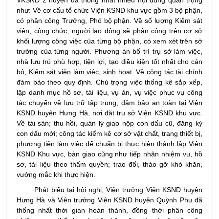
như: Về cơ cấu tổ chức Viện KSND khu vực gồm 3 bộ phận,
có phân công Trưởng, Phó bộ phận. Về số lượng Kiểm sát
viên, công chức, người lao động sẽ phân công trên cơ sở
khối lượng công việc của từng bộ phận, có xem xét trên sở
trường của từng người. Phương án bố trí trụ sở làm việc,
nhà lưu trú phù hợp, tiện lợi, tạo điều kiện tốt nhất cho cán
bộ, Kiểm sát viên làm việc, sinh hoạt. Về công tác tài chính
đảm bảo theo quy định. Chú trọng việc thống kê sắp xếp,
lập danh mục hồ sơ, tài liệu, vụ án, vụ việc phục vụ công
tác chuyển về lưu trữ tập trung, đảm bảo an toàn tại Viện
KSND huyện Hưng Hà, nơi đặt trụ sở Viện KSND khu vực.
Về tài sản; thu hồi, quản lý giao nộp con dấu cũ, đăng ký
con dấu mới; công tác kiểm kê cơ sở vật chất, trang thiết bị,
phương tiện làm việc để chuẩn bị thực hiện thành lập Viện
KSND Khu vực, bàn giao cũng như tiếp nhận nhiệm vụ, hồ
sơ, tài liệu theo thẩm quyền; trao đổi, tháo gỡ khó khăn,
vướng mắc khi thực hiện.
Phát biểu tại hội nghị, Viện trưởng Viện KSND huyện
Hưng Hà và Viện trưởng Viện KSND huyện Quỳnh Phụ đã
thống nhất thời gian hoàn thành, đồng thời phân công