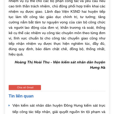
nhiệm vụ cụ thể cho các bộ phận công tác và yêu cầu nêu
cao tinh thần trách nhiệm, chủ động phối hợp triển khai các
nhiệm vụ được giao. Lãnh đạo Viện KSND hai huyện tiếp
tục làm tốt công tác giáo dục chính trị, tư tưởng; tăng
cường nắm bắt tâm tư nguyện vọng của cán bộ công chức
và người lao động của đơn vị; khẩn trương rà soát, thống
kê cụ thể các nhiệm vụ công tác chuyên môn theo từng đơn
vị, lĩnh vực chuẩn bị cho công tác chuyển giao cũng như
tiếp nhận nhiệm vụ được thực hiện nghiêm túc, đầy đủ,
đúng quy định, bảo đảm chặt chẽ, đồng bộ, thống nhất,
hiệu quả.
Hoàng Thị Hoài Thu - Viện kiểm sát nhân dân huyện
Hưng Hà
Chia sẻ Gmail
Tin liên quan
Viện kiểm sát nhân dân huyện Đông Hưng kiểm sát trực
tiếp công tác tiếp nhận, giải quyết nguồn tin tội phạm và