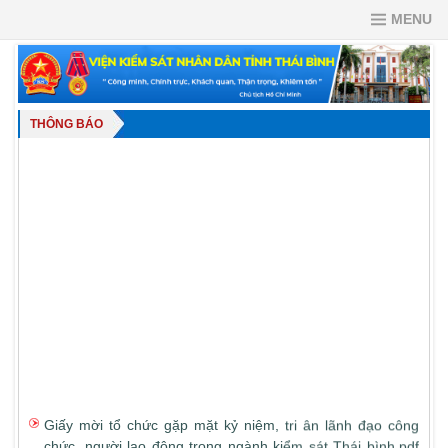
MENU
THÔNG BÁO
Giấy mời tổ chức gặp mặt kỷ niệm, tri ân lãnh đạo công
chức, người lao động trong ngành kiểm sát Thái bình.pdf