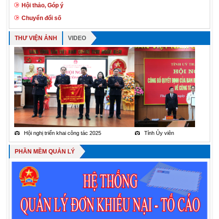
TBRKN vv tổ chức phiên toà trực tuyến.....VKSND và TAND
Hội thảo, Góp ý
huyện Kiến Xương.pdf
Chuyển đổi số
THƯ VIỆN ẢNH
VIDEO
Hội nghị triển khai công tác 2025
Tỉnh Ủy viên
PHẦN MỀM QUẢN LÝ