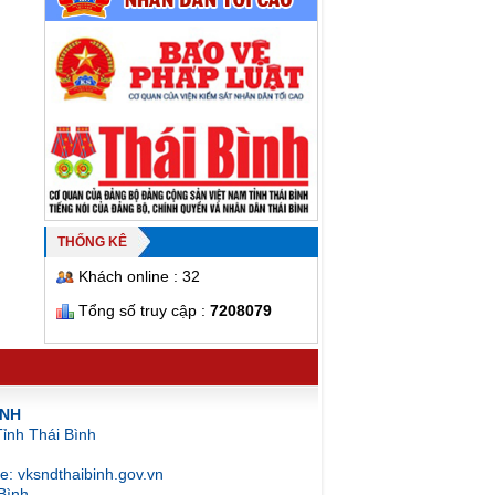
THỐNG KÊ
Khách online : 32
Tổng số truy cập :
7208079
ÌNH
ỉnh Thái Bình
e: vksndthaibinh.gov.vn
 Bình