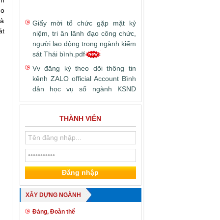
ệm
ho
Giấy mời tổ chức gặp mặt kỷ
và
niệm, tri ân lãnh đạo công chức,
át
người lao động trong ngành kiểm
sát Thái bình.pdf
Vv đăng ký theo dõi thông tin
kênh ZALO official Account Bình
dân học vụ số ngành KSND
Thông báo số 196-2025 của
Trường ĐHKS.pdf
THÀNH VIÊN
TB kết quả xét, đề nghị khen
thưởng 1 số phong trào thi đua
theo chuyên đề và xét tặng Kỷ
niệm chương Vì sự nghiệp Kiểm
sát năm 2025.pdf
Vv hướng dẫn chính sách, chế
độ đối với công chức, viên chức,
XÂY DỰNG NGÀNH
người lao động trong thực hiện
Đảng, Đoàn thể
sắp xếp tổ chức bộ máy.pdf