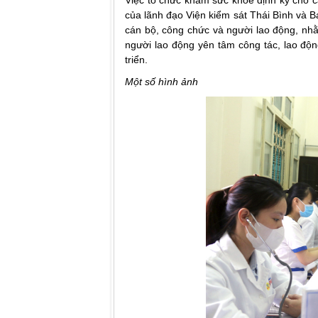
Việc tổ chức khám sức khỏe định kỳ cho c
của lãnh đạo Viện kiểm sát Thái Bình và
cán bộ, công chức và người lao động, nh
người lao động yên tâm công tác, lao độ
triển.
Một số hình ảnh