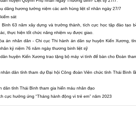
n dân huyện Quỳnh Phụ nhân Ngày Thương binh- Liệt sỹ 27/7.
ụ dâng hương tưởng niệm các anh hùng liệt sĩ nhân ngày 27/7
 kiểm sát
 Bình 63 năm xây dựng và trưởng thành, tích cực học tập đào tạo b
ác, thực hiện tốt chức năng nhiệm vụ được giao.
òa án nhân dân - Chi cục Thi hành án dân sự huyện Kiến Xương, tỉ
hân kỷ niệm 76 năm ngày thương binh liệt sỹ
 dân huyện Kiến Xương trao tặng bộ máy vi tính để bàn cho Đoàn tha
nhân dân tỉnh tham dự Đại hội Công đoàn Viên chức tỉnh Thái Bình l
n dân tỉnh Thái Bình tham gia hiến máu nhân đạo
tích cực hưởng ứng “Tháng hành động vì trẻ em” năm 2023