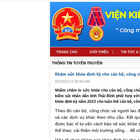
TRANG CHỦ
GIỚI THIỆU
TIN TỨC &
THÔNG TIN TUYÊN TRUYỀN
Khám sức khỏe định kỳ cho cán bộ, công c
8/2/2023 9:39:56 AM
Nhằm chăm lo sức khỏe cho cán bộ, công chức
kiểm sát nhân dân tỉnh Thái Bình phối hợp 
khỏe định kỳ năm 2023 cho toàn thể cán bộ, cô
Theo đó cán bộ, công chức và người lao đ
và các dịch vụ khác theo nhu cầu. Kết q
được bác sĩ tư vấn cách bảo vệ sức khỏe c
thể thao, cải thiện môi trường sống… để có