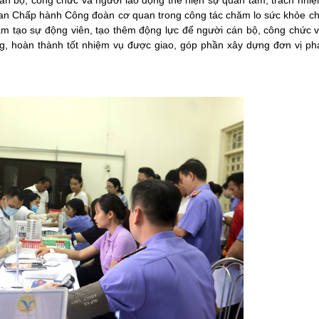
án bộ, công chức và người lao động thể hiện sự quan tâm, trách nhi
 Ban Chấp hành Công đoàn cơ quan trong công tác chăm lo sức khỏe c
ằm tạo sự động viên, tạo thêm động lực để người cán bộ, công chức 
ng, hoàn thành tốt nhiệm vụ được giao, góp phần xây dựng đơn vị ph