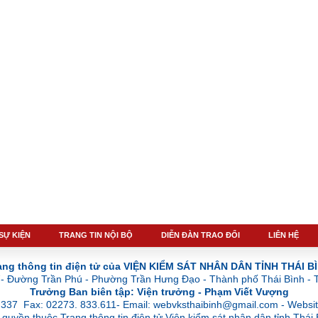
 SỰ KIỆN
TRANG TIN NỘI BỘ
DIỄN ĐÀN TRAO ĐỔI
LIÊN HỆ
ang thông tin điện tử của VIỆN KIỂM SÁT NHÂN DÂN TỈNH THÁI B
77- Đường Trần Phú - Phường Trần Hưng Đạo - Thành phố Thái Bình - T
Trưởng Ban biên tập: Viện trưởng - Phạm Viết Vượng
.337 Fax: 02273. 833.611- Email: webvksthaibinh@gmail.com - Websit
quyền thuộc Trang thông tin điện tử Viện kiểm sát nhân dân tỉnh Thái