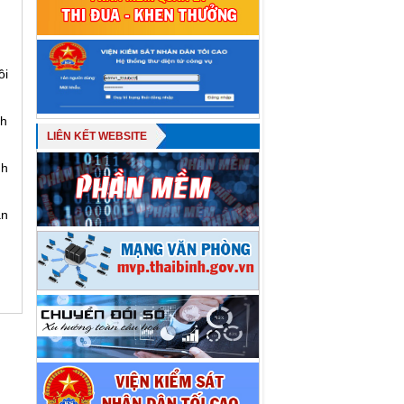
ồi
nh
LIÊN KẾT WEBSITE
nh
ần