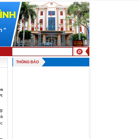
THÔNG BÁO
ện
ức
ng
và
ục