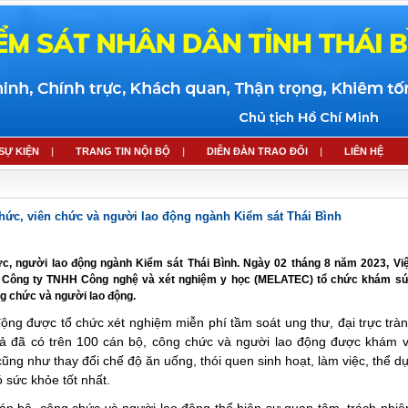
 SỰ KIỆN
TRANG TIN NỘI BỘ
DIỄN ĐÀN TRAO ĐỔI
LIÊN HỆ
hức, viên chức và người lao động ngành Kiểm sát Thái Bình
, người lao động ngành Kiểm sát Thái Bình. Ngày 02 tháng 8 năm 2023, Vi
với Công ty TNHH Công nghệ và xét nghiệm y học (MELATEC) tổ chức khám s
ng chức và người lao động.
ộng được tổ chức xét nghiệm miễn phí tầm soát ung thư, đại trực trà
uả đã có trên 100 cán bộ, công chức và người lao động được khám 
ũng như thay đổi chế độ ăn uống, thói quen sinh hoạt, làm việc, thể d
 sức khỏe tốt nhất.