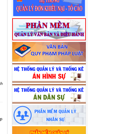
nh
ập